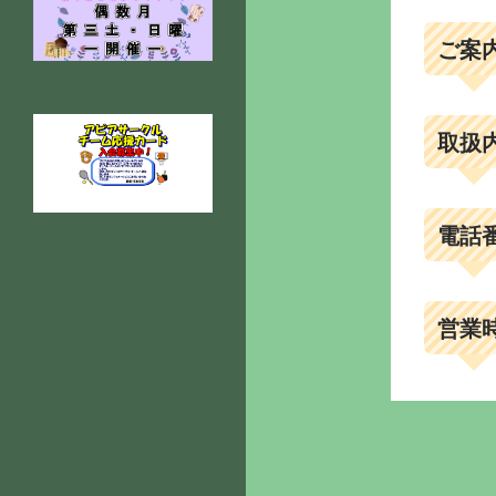
ご案
取扱
電話
営業
投