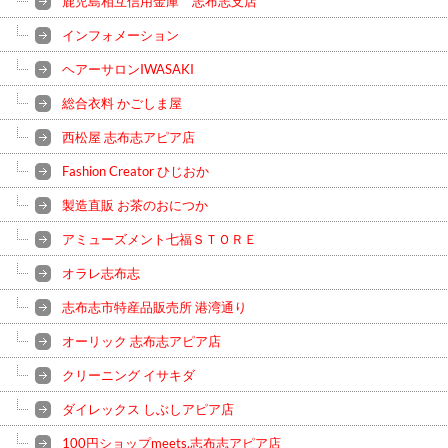
鹿児島相互信用金庫 志布志支店
インフォメーション
ヘアーサロンIWASAKI
総合衣料 かごしま屋
西松屋 志布志アピア店
Fashion Creator ひじおか
製造直販 お茶のおにつか
アミューズメント七福ＳＴＯＲＥ
オラレ志布志
志布志市特産品販売所 港湾通り
オーリック 志布志アピア店
クリーニング イサキダ
ダイレックス しぶしアピア店
100円ショップmeets.志布志アピア店